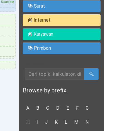
Translate
📚 Surat
📰 Internet
📰 Karyawan
📚 Primbon
Cari Artikel
🔍
Browse by prefix
A
B
C
D
E
F
G
H
I
J
K
L
M
N