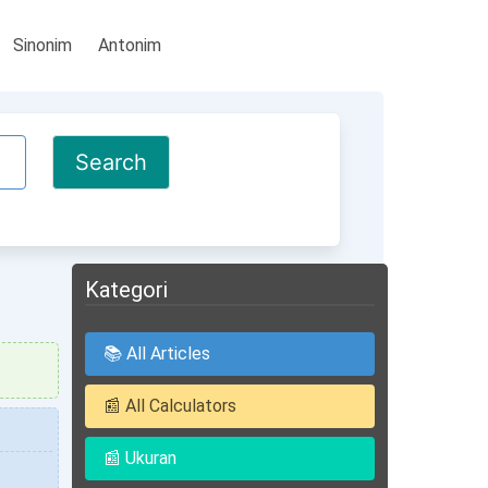
Sinonim
Antonim
Kategori
📚 All Articles
📰 All Calculators
📰 Ukuran