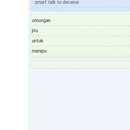
smart talk to deceive
omongan
jitu
untuk
menipu