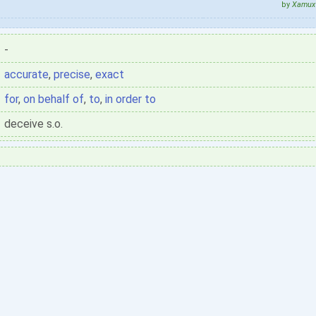
by
Xamux 
-
accurate
,
precise
,
exact
for
,
on behalf of
,
to
,
in order to
deceive s.o.