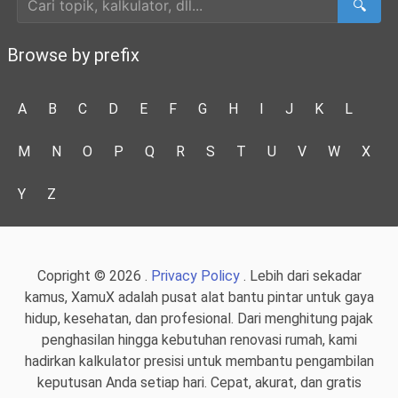
🔍
Browse by prefix
A
B
C
D
E
F
G
H
I
J
K
L
M
N
O
P
Q
R
S
T
U
V
W
X
Y
Z
Copright © 2026 .
Privacy Policy
. Lebih dari sekadar
kamus, XamuX adalah pusat alat bantu pintar untuk gaya
hidup, kesehatan, dan profesional. Dari menghitung pajak
penghasilan hingga kebutuhan renovasi rumah, kami
hadirkan kalkulator presisi untuk membantu pengambilan
keputusan Anda setiap hari. Cepat, akurat, dan gratis