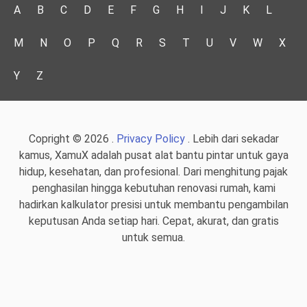
A
B
C
D
E
F
G
H
I
J
K
L
M
N
O
P
Q
R
S
T
U
V
W
X
Y
Z
Copright © 2026 .
Privacy Policy
. Lebih dari sekadar
kamus, XamuX adalah pusat alat bantu pintar untuk gaya
hidup, kesehatan, dan profesional. Dari menghitung pajak
penghasilan hingga kebutuhan renovasi rumah, kami
hadirkan kalkulator presisi untuk membantu pengambilan
keputusan Anda setiap hari. Cepat, akurat, dan gratis
untuk semua.