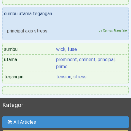
sumbu utama tegangan
principal axis stress
by
Xamux Translate
sumbu
wick
,
fuse
utama
prominent
,
eminent
,
principal
,
prime
tegangan
tension
,
stress
Kategori
📚 All Articles