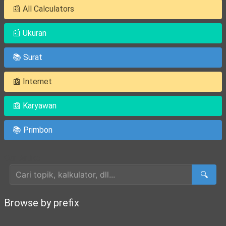
📰 All Calculators
📰 Ukuran
📚 Surat
📰 Internet
📰 Karyawan
📚 Primbon
Cari Artikel
🔍
Browse by prefix