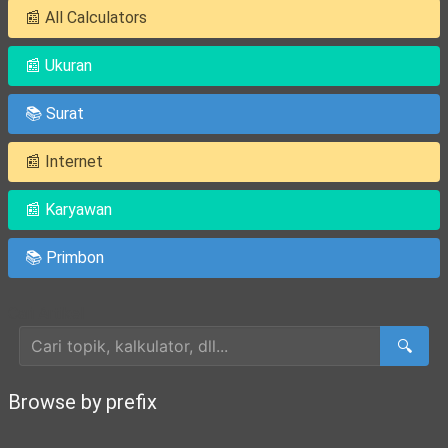
📰 All Calculators
📰 Ukuran
📚 Surat
📰 Internet
📰 Karyawan
📚 Primbon
Cari Artikel
🔍
Browse by prefix