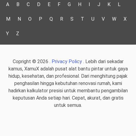
A
B
C
D
E
F
G
H
I
J
K
L
M
N
O
P
Q
R
S
T
U
V
W
X
Y
Z
Copright © 2026 .
Privacy Policy
. Lebih dari sekadar
kamus, XamuX adalah pusat alat bantu pintar untuk gaya
hidup, kesehatan, dan profesional. Dari menghitung pajak
penghasilan hingga kebutuhan renovasi rumah, kami
hadirkan kalkulator presisi untuk membantu pengambilan
keputusan Anda setiap hari. Cepat, akurat, dan gratis
untuk semua.