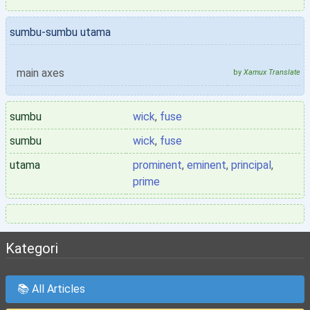
sumbu-sumbu utama
main axes
by
Xamux Translate
sumbu
wick
,
fuse
sumbu
wick
,
fuse
utama
prominent
,
eminent
,
principal
,
prime
Kategori
📚 All Articles