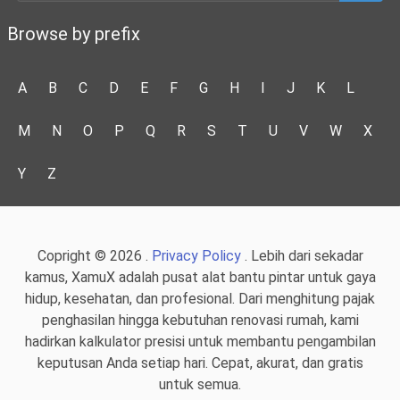
Browse by prefix
A
B
C
D
E
F
G
H
I
J
K
L
M
N
O
P
Q
R
S
T
U
V
W
X
Y
Z
Copright © 2026 .
Privacy Policy
. Lebih dari sekadar
kamus, XamuX adalah pusat alat bantu pintar untuk gaya
hidup, kesehatan, dan profesional. Dari menghitung pajak
penghasilan hingga kebutuhan renovasi rumah, kami
hadirkan kalkulator presisi untuk membantu pengambilan
keputusan Anda setiap hari. Cepat, akurat, dan gratis
untuk semua.