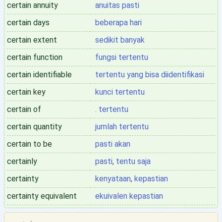
certain annuity
anuitas pasti
certain days
beberapa hari
certain extent
sedikit banyak
certain function
fungsi tertentu
certain identifiable
tertentu yang bisa diidentifikasi
certain key
kunci tertentu
certain of
. tertentu
certain quantity
jumlah tertentu
certain to be
pasti akan
certainly
pasti
,
tentu saja
certainty
kenyataan
,
kepastian
certainty equivalent
ekuivalen kepastian