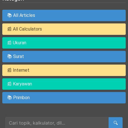
📚 All Articles
📰 All Calculators
📰 Ukuran
📚 Surat
📰 Internet
📰 Karyawan
📚 Primbon
Cari Artikel
🔍