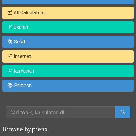
📰 All Calculators
📰 Ukuran
📚 Surat
📰 Internet
📰 Karyawan
📚 Primbon
Cari Artikel
🔍
Browse by prefix