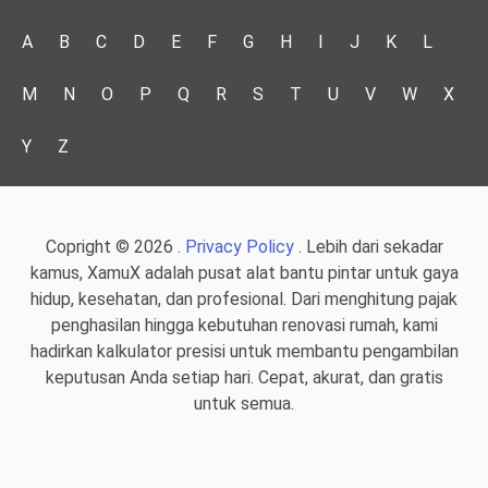
A
B
C
D
E
F
G
H
I
J
K
L
M
N
O
P
Q
R
S
T
U
V
W
X
Y
Z
Copright © 2026 .
Privacy Policy
. Lebih dari sekadar
kamus, XamuX adalah pusat alat bantu pintar untuk gaya
hidup, kesehatan, dan profesional. Dari menghitung pajak
penghasilan hingga kebutuhan renovasi rumah, kami
hadirkan kalkulator presisi untuk membantu pengambilan
keputusan Anda setiap hari. Cepat, akurat, dan gratis
untuk semua.