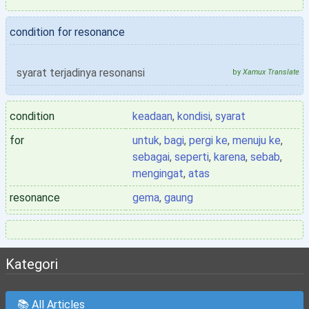
condition for resonance
syarat terjadinya resonansi
by
Xamux Translate
condition
keadaan
,
kondisi
,
syarat
for
untuk
,
bagi
,
pergi ke
,
menuju ke
,
sebagai
,
seperti
,
karena
,
sebab
,
mengingat
,
atas
resonance
gema
,
gaung
Kategori
📚 All Articles