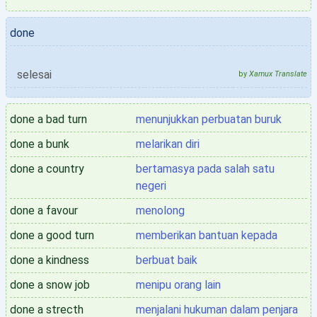
done
selesai
by
Xamux Translate
done a bad turn
menunjukkan perbuatan buruk
done a bunk
melarikan diri
done a country
bertamasya pada salah satu
negeri
done a favour
menolong
done a good turn
memberikan bantuan kepada
done a kindness
berbuat baik
done a snow job
menipu orang lain
done a strecth
menjalani hukuman dalam penjara