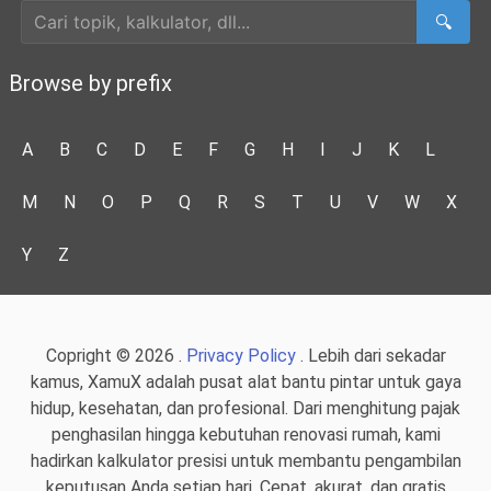
🔍
Browse by prefix
A
B
C
D
E
F
G
H
I
J
K
L
M
N
O
P
Q
R
S
T
U
V
W
X
Y
Z
Copright © 2026 .
Privacy Policy
. Lebih dari sekadar
kamus, XamuX adalah pusat alat bantu pintar untuk gaya
hidup, kesehatan, dan profesional. Dari menghitung pajak
penghasilan hingga kebutuhan renovasi rumah, kami
hadirkan kalkulator presisi untuk membantu pengambilan
keputusan Anda setiap hari. Cepat, akurat, dan gratis