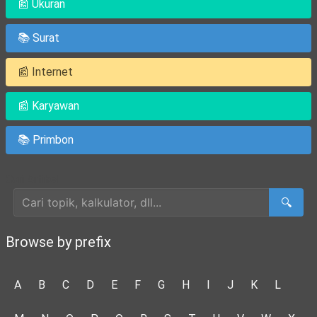
📰 Ukuran
📚 Surat
📰 Internet
📰 Karyawan
📚 Primbon
Cari Artikel
🔍
Browse by prefix
A
B
C
D
E
F
G
H
I
J
K
L