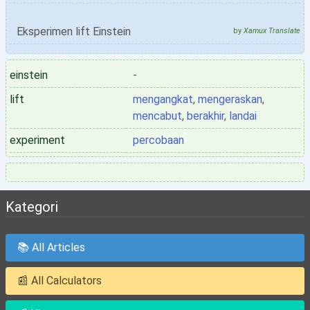
Eksperimen lift Einstein
by
Xamux Translate
einstein
-
lift
mengangkat
,
mengeraskan
,
mencabut
,
berakhir
,
landai
experiment
percobaan
Kategori
📚 All Articles
📰 All Calculators