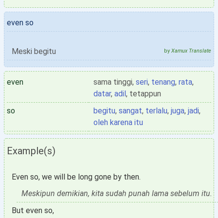
even so
Meski begitu
by
Xamux Translate
even
sama tinggi,
seri
,
tenang
,
rata
,
datar
,
adil
, tetappun
so
begitu
,
sangat
,
terlalu
,
juga
,
jadi
,
oleh karena itu
Example(s)
Even so, we will be long gone by then.
Meskipun demikian, kita sudah punah lama sebelum itu.
But even so,