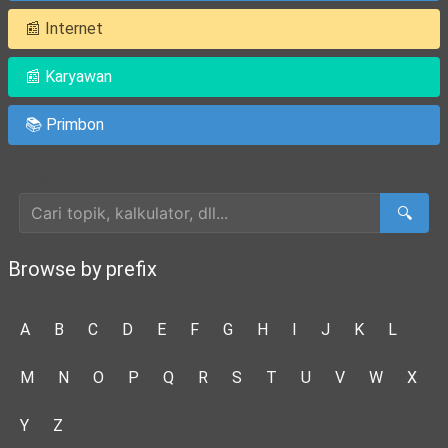
📰 Internet
📰 Karyawan
📚 Primbon
Cari Artikel
🔍
Browse by prefix
A
B
C
D
E
F
G
H
I
J
K
L
M
N
O
P
Q
R
S
T
U
V
W
X
Y
Z