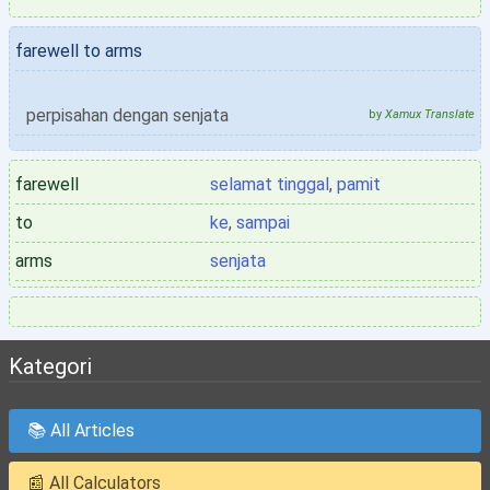
farewell to arms
perpisahan dengan senjata
by
Xamux Translate
farewell
selamat tinggal
,
pamit
to
ke
,
sampai
arms
senjata
Kategori
📚 All Articles
📰 All Calculators