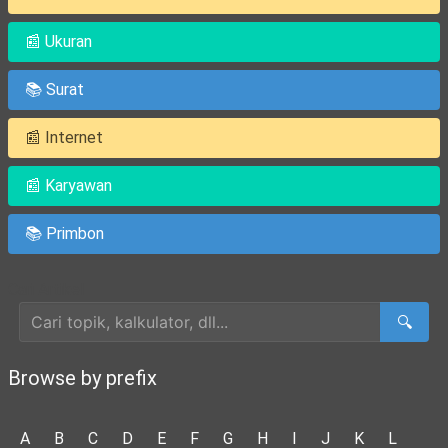
📰 Ukuran
📚 Surat
📰 Internet
📰 Karyawan
📚 Primbon
Cari Artikel
🔍
Browse by prefix
A
B
C
D
E
F
G
H
I
J
K
L