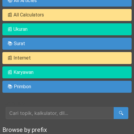
📚 All Articles
📰 All Calculators
📰 Ukuran
📚 Surat
📰 Internet
📰 Karyawan
📚 Primbon
Cari Artikel
🔍
Browse by prefix