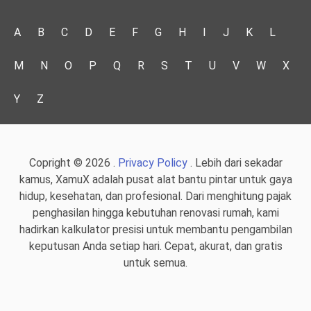
A
B
C
D
E
F
G
H
I
J
K
L
M
N
O
P
Q
R
S
T
U
V
W
X
Y
Z
Copright © 2026 .
Privacy Policy
. Lebih dari sekadar
kamus, XamuX adalah pusat alat bantu pintar untuk gaya
hidup, kesehatan, dan profesional. Dari menghitung pajak
penghasilan hingga kebutuhan renovasi rumah, kami
hadirkan kalkulator presisi untuk membantu pengambilan
keputusan Anda setiap hari. Cepat, akurat, dan gratis
untuk semua.