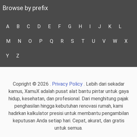
Browse by prefix
A
B
C
D
E
F
G
H
I
J
K
L
M
N
O
P
Q
R
S
T
U
V
W
X
Y
Z
Copright © 2026 .
Privacy Policy
. Lebih dari sekadar
kamus, XamuX adalah pusat alat bantu pintar untuk gaya
hidup, kesehatan, dan profesional. Dari menghitung pajak
penghasilan hingga kebutuhan renovasi rumah, kami
hadirkan kalkulator presisi untuk membantu pengambilan
keputusan Anda setiap hari. Cepat, akurat, dan gratis
untuk semua.