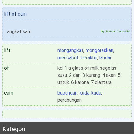
lift of cam
angkat kam
by
Xamux Translate
lift
mengangkat
,
mengeraskan
,
mencabut
,
berakhir
,
landai
of
kd. 1 a glass of milk segelas
susu. 2 dari. 3 kurang. 4 akan. 5
untuk. 6 karena. 7 diantara.
cam
bubungan
,
kuda-kuda
,
perabungan
Kategori