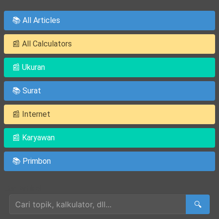
📚 All Articles
📰 All Calculators
📰 Ukuran
📚 Surat
📰 Internet
📰 Karyawan
📚 Primbon
Cari Artikel
🔍