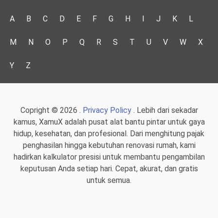
A
B
C
D
E
F
G
H
I
J
K
L
M
N
O
P
Q
R
S
T
U
V
W
X
Y
Z
Copright © 2026 .
Privacy Policy
. Lebih dari sekadar
kamus, XamuX adalah pusat alat bantu pintar untuk gaya
hidup, kesehatan, dan profesional. Dari menghitung pajak
penghasilan hingga kebutuhan renovasi rumah, kami
hadirkan kalkulator presisi untuk membantu pengambilan
keputusan Anda setiap hari. Cepat, akurat, dan gratis
untuk semua.