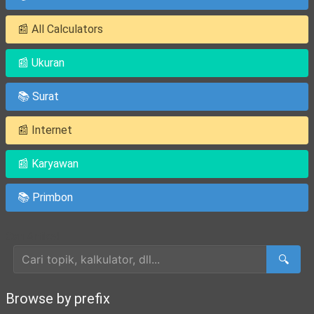
📰 All Calculators
📰 Ukuran
📚 Surat
📰 Internet
📰 Karyawan
📚 Primbon
Cari Artikel
🔍
Browse by prefix