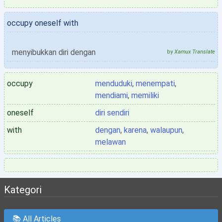
occupy oneself with
menyibukkan diri dengan
by
Xamux Translate
occupy
menduduki
,
menempati
,
mendiami
,
memiliki
oneself
diri sendiri
with
dengan
,
karena
,
walaupun
,
melawan
Kategori
📚 All Articles