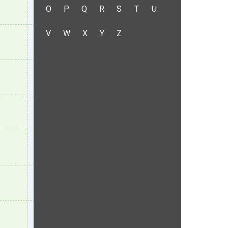
O
P
Q
R
S
T
U
V
W
X
Y
Z