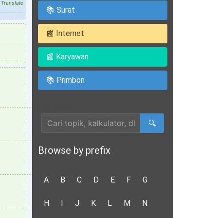
Translate
📚 Surat
📰 Internet
📰 Karyawan
📚 Primbon
Cari Artikel
🔍
Browse by prefix
A
B
C
D
E
F
G
H
I
J
K
L
M
N