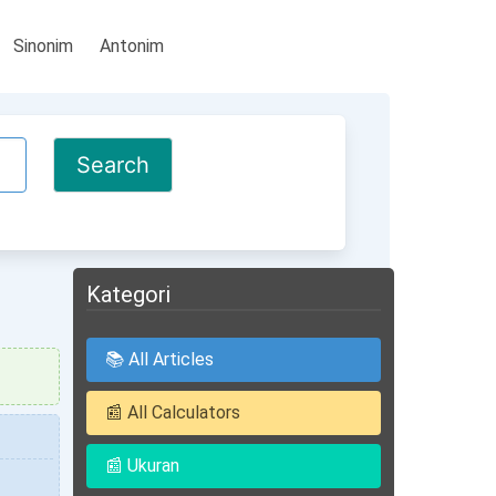
Sinonim
Antonim
Kategori
📚 All Articles
📰 All Calculators
📰 Ukuran