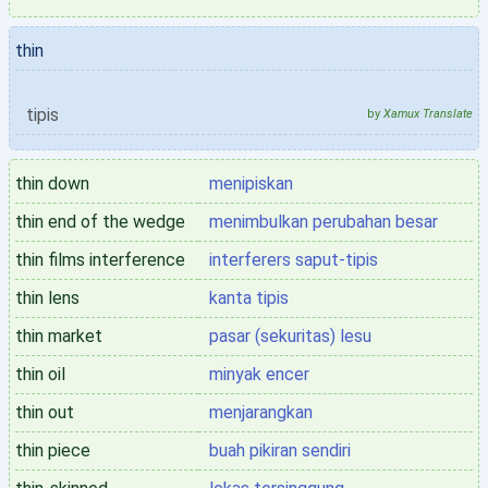
thin
tipis
by
Xamux Translate
thin down
menipiskan
thin end of the wedge
menimbulkan perubahan besar
thin films interference
interferers saput-tipis
thin lens
kanta tipis
thin market
pasar (sekuritas) lesu
thin oil
minyak encer
thin out
menjarangkan
thin piece
buah pikiran sendiri