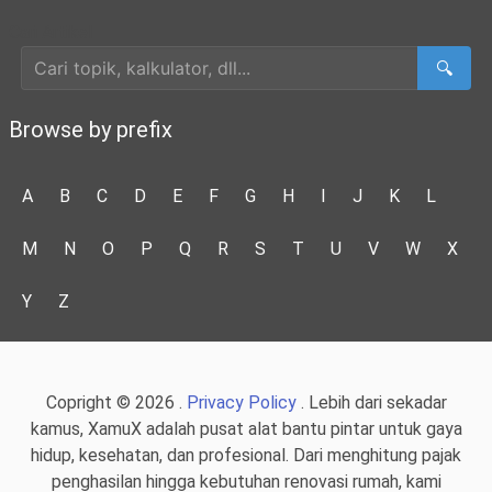
Cari Artikel
🔍
Browse by prefix
A
B
C
D
E
F
G
H
I
J
K
L
M
N
O
P
Q
R
S
T
U
V
W
X
Y
Z
Copright © 2026 .
Privacy Policy
. Lebih dari sekadar
kamus, XamuX adalah pusat alat bantu pintar untuk gaya
hidup, kesehatan, dan profesional. Dari menghitung pajak
penghasilan hingga kebutuhan renovasi rumah, kami