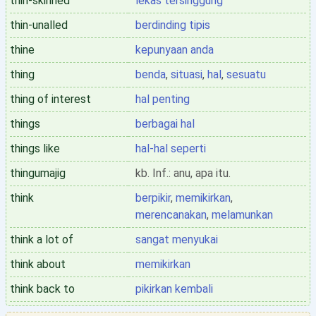
thin-skinned
lekas tersinggung
thin-unalled
berdinding tipis
thine
kepunyaan anda
thing
benda
,
situasi
,
hal
,
sesuatu
thing of interest
hal penting
things
berbagai hal
things like
hal-hal seperti
thingumajig
kb. Inf.: anu, apa itu.
think
berpikir
,
memikirkan
,
merencanakan
,
melamunkan
think a lot of
sangat menyukai
think about
memikirkan
think back to
pikirkan kembali