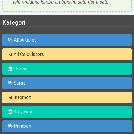
lalu melapisi lembaran tipis ini satu demi satu
Kategori
📚 All Articles
📰 All Calculators
📰 Ukuran
📚 Surat
📰 Internet
📰 Karyawan
📚 Primbon