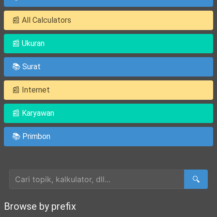
📰 All Calculators
📰 Ukuran
📚 Surat
📰 Internet
📰 Karyawan
📚 Primbon
Cari Artikel
🔍
Browse by prefix