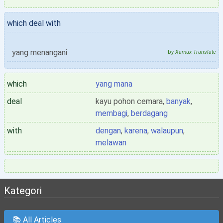
which deal with
yang menangani
by
Xamux Translate
which
yang mana
deal
kayu pohon cemara,
banyak
,
membagi
,
berdagang
with
dengan
,
karena
,
walaupun
,
melawan
Kategori
📚 All Articles