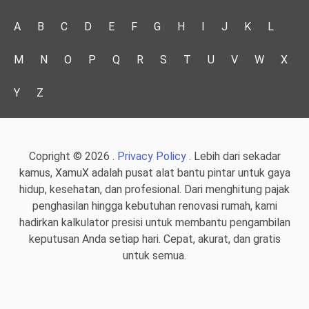
A
B
C
D
E
F
G
H
I
J
K
L
M
N
O
P
Q
R
S
T
U
V
W
X
Y
Z
Copright © 2026 .
Privacy Policy
. Lebih dari sekadar
kamus, XamuX adalah pusat alat bantu pintar untuk gaya
hidup, kesehatan, dan profesional. Dari menghitung pajak
penghasilan hingga kebutuhan renovasi rumah, kami
hadirkan kalkulator presisi untuk membantu pengambilan
keputusan Anda setiap hari. Cepat, akurat, dan gratis
untuk semua.