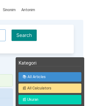
Sinonim
Antonim
Kategori
📚 All Articles
📰 All Calculators
📰 Ukuran