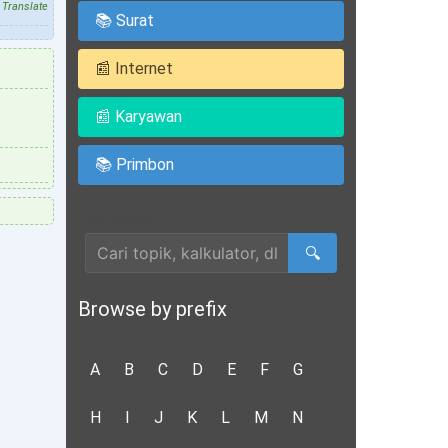
Translate
📚 Surat
📰 Internet
📰 Karyawan
📚 Primbon
Cari Artikel
🔍
Browse by prefix
A
B
C
D
E
F
G
H
I
J
K
L
M
N