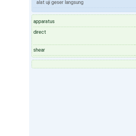
alat uji geser langsung
apparatus
direct
shear