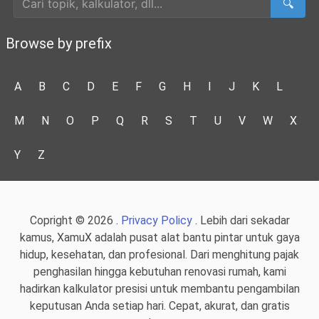
🔍
Browse by prefix
A
B
C
D
E
F
G
H
I
J
K
L
M
N
O
P
Q
R
S
T
U
V
W
X
Y
Z
Copright © 2026 .
Privacy Policy
. Lebih dari sekadar
kamus, XamuX adalah pusat alat bantu pintar untuk gaya
hidup, kesehatan, dan profesional. Dari menghitung pajak
penghasilan hingga kebutuhan renovasi rumah, kami
hadirkan kalkulator presisi untuk membantu pengambilan
keputusan Anda setiap hari. Cepat, akurat, dan gratis