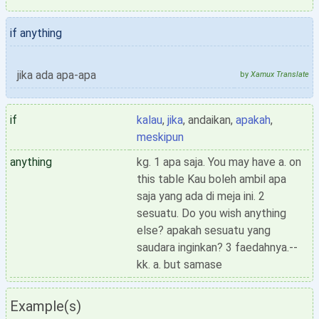
if anything
jika ada apa-apa
by
Xamux Translate
if
kalau
,
jika
, andaikan,
apakah
,
meskipun
anything
kg. 1 apa saja. You may have a. on
this table Kau boleh ambil apa
saja yang ada di meja ini. 2
sesuatu. Do you wish anything
else? apakah sesuatu yang
saudara inginkan? 3 faedahnya.--
kk. a. but samase
Example(s)