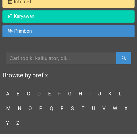
📰 Internet
📰 Karyawan
📚 Primbon
Cari Artikel
🔍
Browse by prefix
A
B
C
D
E
F
G
H
I
J
K
L
M
N
O
P
Q
R
S
T
U
V
W
X
Y
Z