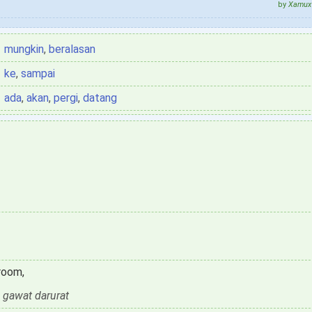
by
Xamux 
mungkin
,
beralasan
ke
,
sampai
ada
,
akan
,
pergi
,
datang
room,
 gawat darurat