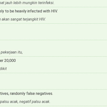
t jauh lebih mungkin terinfeksi.
ely to be heavily infected with HIV.
akan sangat terjangkit HIV.
ekerjaan itu,
ver 20,000
ikit
itives, randomly false negatives.
palsu acak, negatif palsu acak.