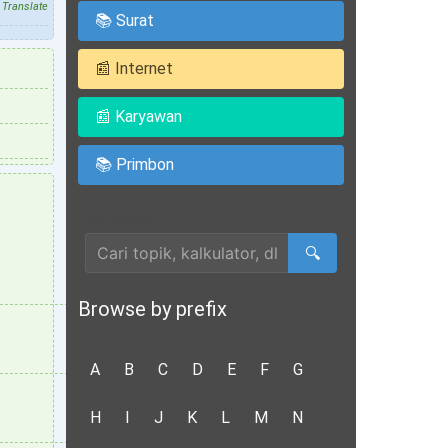
Translate
📚 Surat
📰 Internet
📰 Karyawan
📚 Primbon
Cari Artikel
🔍
Browse by prefix
A
B
C
D
E
F
G
H
I
J
K
L
M
N