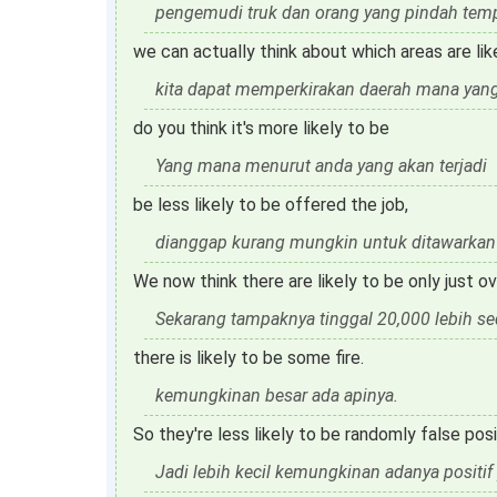
pengemudi truk dan orang yang pindah tempa
we can actually think about which areas are lik
kita dapat memperkirakan daerah mana yang 
do you think it's more likely to be
Yang mana menurut anda yang akan terjadi
be less likely to be offered the job,
dianggap kurang mungkin untuk ditawarkan p
We now think there are likely to be only just o
Sekarang tampaknya tinggal 20,000 lebih sed
there is likely to be some fire.
kemungkinan besar ada apinya.
So they're less likely to be randomly false pos
Jadi lebih kecil kemungkinan adanya positif 