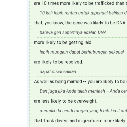
are 10 times more likely to be trafficked than t
10 kali lebih rentan untuk diperjual-belikan
that, you know, the gene was likely to be DNA.
bahwa gen sepertinya adalah DNA.
more likely to be getting laid
lebih mungkin dapat berhubungan seksual
are likely to be resolved.
dapat diselesaikan.
As well as being married -- you are likely to b
Dan juga jika Anda telah menikah -- Anda ce
are less likely to be overweight,
memiliki kecenderungan yang lebih kecil unt
that truck drivers and migrants are more likely