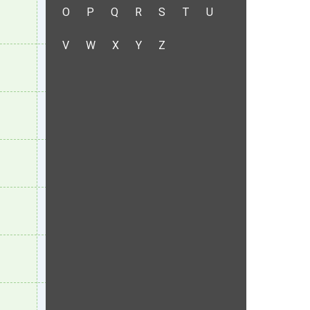
O
P
Q
R
S
T
U
V
W
X
Y
Z