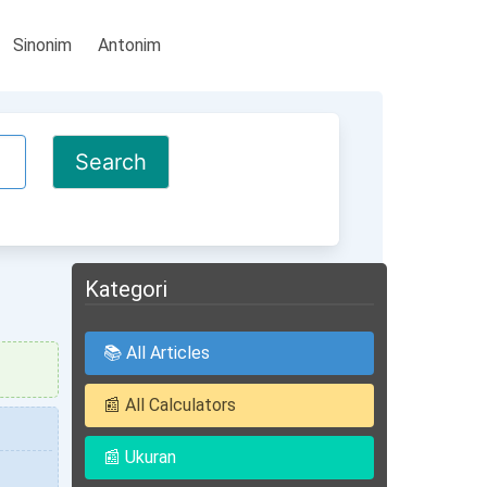
Sinonim
Antonim
Kategori
📚 All Articles
📰 All Calculators
📰 Ukuran